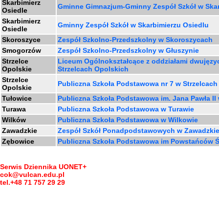
Skarbimierz
Gminne Gimnazjum-Gminny Zespół Szkół w Skar
Osiedle
Skarbimierz
Gminny Zespół Szkół w Skarbimierzu Osiedlu
Osiedle
Skoroszyce
Zespół Szkolno-Przedszkolny w Skoroszycach
Smogorzów
Zespół Szkolno-Przedszkolny w Głuszynie
Strzelce
Liceum Ogólnokształcące z oddziałami dwujęzy
Opolskie
Strzelcach Opolskich
Strzelce
Publiczna Szkoła Podstawowa nr 7 w Strzelcach
Opolskie
Tułowice
Publiczna Szkoła Podstawowa im. Jana Pawła II
Turawa
Publiczna Szkoła Podstawowa w Turawie
Wilków
Publiczna Szkoła Podstawowa w Wilkowie
Zawadzkie
Zespół Szkół Ponadpodstawowych w Zawadzki
Zębowice
Publiczna Szkoła Podstawowa im Powstańców Ś
Serwis Dziennika UONET+
cok@vulcan.edu.pl
tel.+48 71 757 29 29