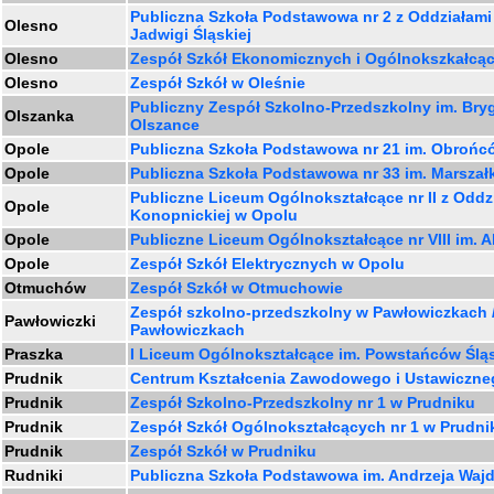
Publiczna Szkoła Podstawowa nr 2 z Oddziałami
Olesno
Jadwigi Śląskiej
Olesno
Zespół Szkół Ekonomicznych i Ogólnokszkałcąc
Olesno
Zespół Szkół w Oleśnie
Publiczny Zespół Szkolno-Przedszkolny im. Bry
Olszanka
Olszance
Opole
Publiczna Szkoła Podstawowa nr 21 im. Obrońc
Opole
Publiczna Szkoła Podstawowa nr 33 im. Marszał
Publiczne Liceum Ogólnokształcące nr II z Oddz
Opole
Konopnickiej w Opolu
Opole
Publiczne Liceum Ogólnokształcące nr VIII im.
Opole
Zespół Szkół Elektrycznych w Opolu
Otmuchów
Zespół Szkół w Otmuchowie
Zespół szkolno-przedszkolny w Pawłowiczkach /
Pawłowiczki
Pawłowiczkach
Praszka
I Liceum Ogólnokształcące im. Powstańców Ślą
Prudnik
Centrum Kształcenia Zawodowego i Ustawiczne
Prudnik
Zespół Szkolno-Przedszkolny nr 1 w Prudniku
Prudnik
Zespół Szkół Ogólnokształcących nr 1 w Prudni
Prudnik
Zespół Szkół w Prudniku
Rudniki
Publiczna Szkoła Podstawowa im. Andrzeja Waj