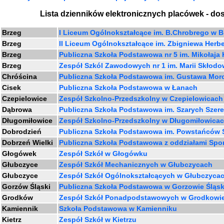
Lista dzienników elektronicznych placówek - do
Brzeg
I Liceum Ogólnokształcące im. B.Chrobrego w 
Brzeg
II Liceum Ogólnokształcące im. Zbigniewa Herb
Brzeg
Publiczna Szkoła Podstawowa nr 5 im. Mikołaja
Brzeg
Zespół Szkól Zawodowych nr 1 im. Marii Skłodo
Chróścina
Publiczna Szkoła Podstawowa im. Gustawa Morc
Cisek
Publiczna Szkoła Podstawowa w Łanach
Czepielowice
Zespół Szkolno-Przedszkolny w Czepielowicach
Dąbrowa
Publiczna Szkoła Podstawowa im. Szarych Szer
Długomiłowice
Zespół Szkolno-Przedszkolny w Długomiłowica
Dobrodzień
Publiczna Szkoła Podstawowa im. Powstańców Ś
Dobrzeń Wielki
Publiczna Szkoła Podstawowa z oddziałami Spo
Głogówek
Zespół Szkół w Głogówku
Głubczyce
Zespół Szkół Mechanicznych w Głubczycach
Głubczyce
Zespół Szkół Ogólnokształcących w Głubczyca
Gorzów Śląski
Publiczna Szkoła Podstawowa w Gorzowie Śląs
Grodków
Zespół Szkół Ponadpodstawowych w Grodkowi
Kamiennik
Szkoła Podstawowa w Kamienniku
Kietrz
Zespół Szkół w Kietrzu